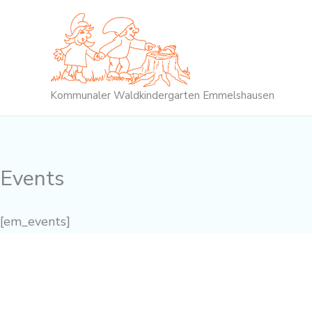
Zum
Inhalt
springen
Kommunaler Waldkindergarten Emmelshausen
Events
[em_events]